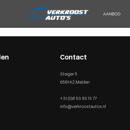
AANBOD
den
Contact
Steiger 5
6581 KZ , Malden
0
0
+31 (0)6 53 93 13 77
0
info@verkroostautos.nl
0
0