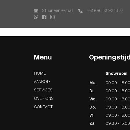
Home
Aanbod
Stuur een e-mail
+31 (0)6 53 93 13 77
Lease Aanbod
Services
Over ons
Contact
Menu
Openingstij
HOME
Showroom
AANBOD
Ma.
09.00 - 18.0
SERVICES
Di.
09.00 - 18.0
OVER ONS
Wo.
09.00 - 18.0
CONTACT
Do.
09.00 - 18.0
Vr.
09.00 - 18.0
Za.
09.30 - 15.00