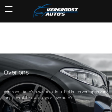
Home
Aanbod
Lease Aanbod
Services
Over ons
Contact
Over ons
Verkroost Auto’s: uw specialist in het in- en verkopen van
jong gebruikte luxe en sportieve auto’s