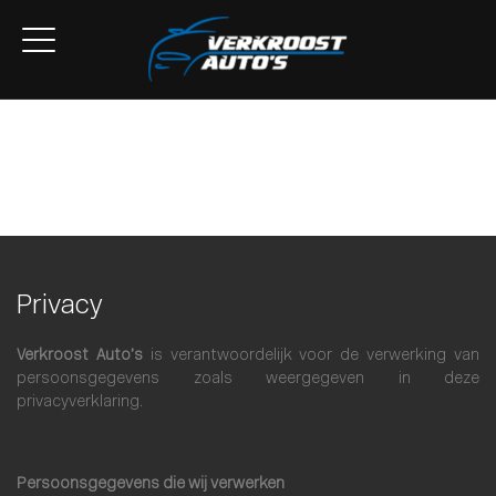
Home
Aanbod
Lease Aanbod
Services
Over ons
Contact
Privacy
Verkroost Auto’s
is verantwoordelijk voor de verwerking van
persoonsgegevens zoals weergegeven in deze
privacyverklaring.
Persoonsgegevens die wij verwerken