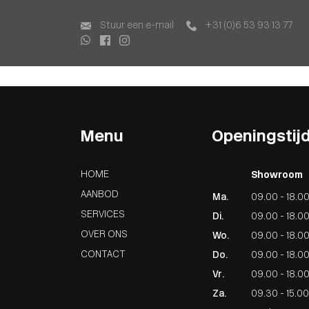
Home
Aanbod
Stuur een e-mail
+31 (0)6 53 93 13 77
Lease Aanbod
Services
Over ons
Contact
Menu
Openingstij
HOME
Showroom
AANBOD
Ma.
09.00 - 18.0
SERVICES
Di.
09.00 - 18.0
OVER ONS
Wo.
09.00 - 18.0
CONTACT
Do.
09.00 - 18.0
Vr.
09.00 - 18.0
Za.
09.30 - 15.00