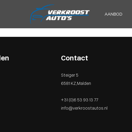
AANBOD
den
Contact
Steiger 5
6581 KZ , Malden
0
0
+31 (0)6 53 93 13 77
0
info@verkroostautos.nl
0
0