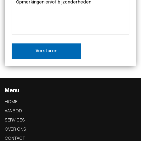
Versturen
Menu
HOME
AANBOD
SERVICES
OVER ONS
CONTACT